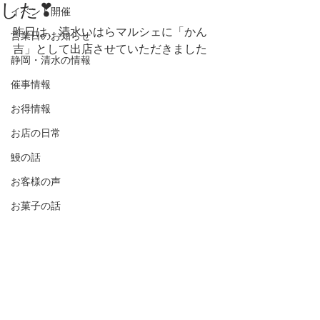
した❣
イベント開催
昨日は、清水いはらマルシェに「かん
営業日のお知らせ
吉」として出店させていただきました
静岡・清水の情報
催事情報
お得情報
お店の日常
鰻の話
お客様の声
お菓子の話