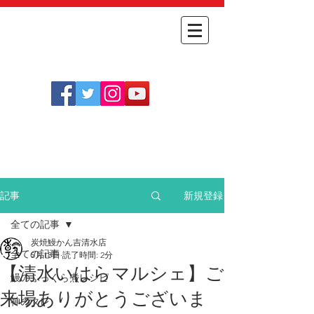
​
オンライン
054-348-1712
​ショップ
［定休日］
不定休(
こちらをご確認ください
)
［営業時間］
月～金 11:30～14:00
土日祝 11:30～14:00 / 17:30～20:30
新規登録
記事
全ての記事
炭焼鰻かん吉清水店
全ての記事
5月18日
読了時間: 2分
【清水いはらマルシェ】ご
鰻のふっくら煮レシピ
来場ありがとうございま
神のタレ