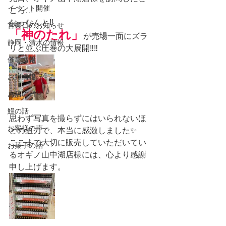
イベント開催
ころ…
なっなんと‼️
営業日のお知らせ
「神のたれ」
が売場一面にズラ
静岡・清水の情報
リと並ぶ圧巻の大展開‼️‼️
催事情報
お得情報
お店の日常
鰻の話
思わず写真を撮らずにはいられないほ
お客様の声
どの迫力で、本当に感激しました✨
ここまで大切に販売していただいてい
お菓子の話
るオギノ山中湖店様には、心より感謝
申し上げます。