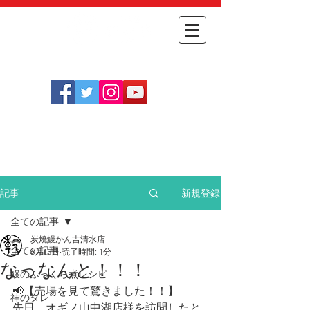
​
オンライン
054-348-1712
​ショップ
［定休日］
不定休(
こちらをご確認ください
)
［営業時間］
月～金 11:30～14:00
土日祝 11:30～14:00 / 17:30～20:30
新規登録
記事
全ての記事
炭焼鰻かん吉清水店
全ての記事
6月15日
読了時間: 1分
なっなんと！！！
鰻のふっくら煮レシピ
📢【売場を見て驚きました！！】
神のタレ
先日、オギノ山中湖店様を訪問したと