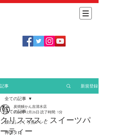
​
オンライン
054-348-1712
​ショップ
［定休日］
不定休(
こちらをご確認ください
)
［営業時間］
月～金 11:30～14:00
土日祝 11:30～14:00 / 17:30～20:30
新規登録
記事
全ての記事
炭焼鰻かん吉清水店
全ての記事
2024年12月26日
読了時間: 1分
クリスマス・スイーツパ
鰻のふっくら煮レシピ
ーティー
神のタレ