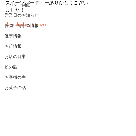
スイーツパーティーありがとうござい
イベント開催
ました！
営業日のお知らせ
@kankichi_shimizu
静岡・清水の情報
催事情報
お得情報
お店の日常
鰻の話
お客様の声
お菓子の話