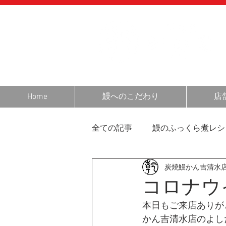
Home
鰻へのこだわり
店
全ての記事
鰻のふっくら煮レシ
炭焼鰻かん吉清水
営業日のお知らせ
静岡・
コロナウ
本日もご来店ありが
鰻の話
お客様の声
お
かん吉清水店のよし