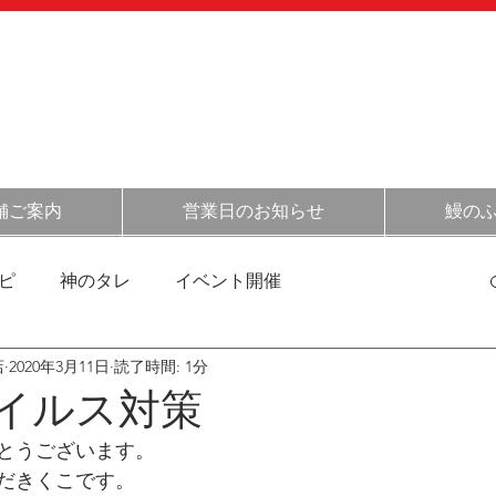
054-348-
​
オンライン
​ショップ
［定休日］
不定休(
こちらをご確認くだ
［営業時間］
月～金 11:30～14:00
土日祝 
舗ご案内
営業日のお知らせ
鰻の
ピ
神のタレ
イベント開催
店
2020年3月11日
読了時間: 1分
清水の情報
催事情報
お得情報
お店の日常
イルス対策
とうございます。
菓子の話
だきくこです。