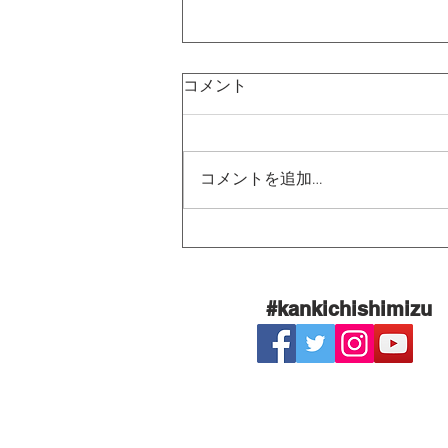
コメント
コメントを追加…
【土用の丑の日、ありがとう
ございました‼️まだまだご来
店お待ちしてます‼️】
#kankichishimizu