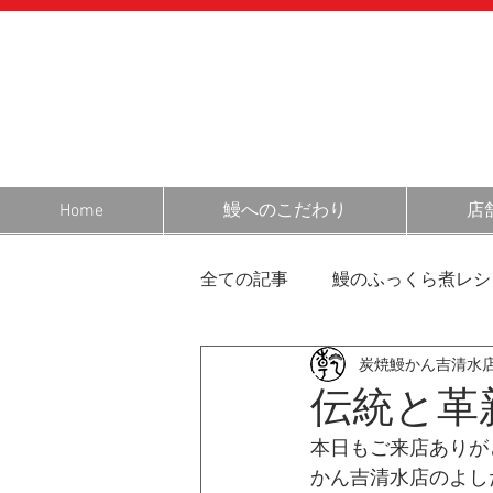
Home
鰻へのこだわり
店
全ての記事
鰻のふっくら煮レシ
炭焼鰻かん吉清水
営業日のお知らせ
静岡・
伝統と革
本日もご来店ありが
鰻の話
お客様の声
お
かん吉清水店のよし