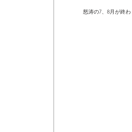
怒涛の7、8月が終