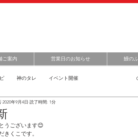
054-348-
​
オンライン
​ショップ
［定休日］
不定休(
こちらをご確認くだ
［営業時間］
月～金 11:30～14:00
土日祝 
舗ご案内
営業日のお知らせ
鰻の
ピ
神のタレ
イベント開催
店
2020年9月4日
読了時間: 1分
清水の情報
催事情報
お得情報
お店の日常
新
とうございます😊
菓子の話
だきくこです。