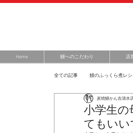
Home
鰻へのこだわり
店
全ての記事
鰻のふっくら煮レシ
炭焼鰻かん吉清水
営業日のお知らせ
静岡・
小学生の
てもいい
鰻の話
お客様の声
お