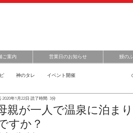
054-348-
​
オンライン
​ショップ
［定休日］
不定休(
こちらをご確認くだ
［営業時間］
月～金 11:30～14:00
土日祝 
舗ご案内
営業日のお知らせ
鰻の
ピ
神のタレ
イベント開催
店
2020年1月22日
読了時間: 3分
清水の情報
催事情報
お得情報
お店の日常
母親が一人で温泉に泊ま
ですか？
菓子の話