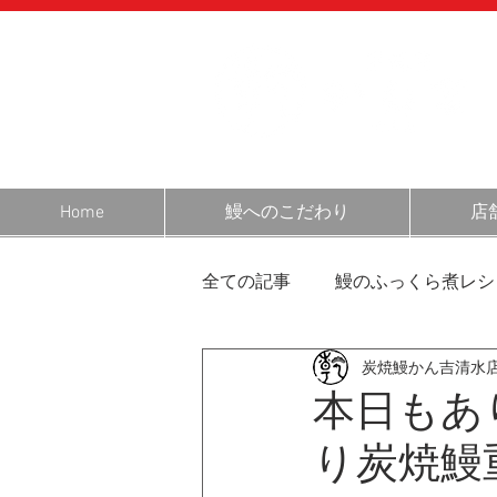
Home
鰻へのこだわり
店
全ての記事
鰻のふっくら煮レシ
炭焼鰻かん吉清水
営業日のお知らせ
静岡・
本日もあ
り炭焼鰻
鰻の話
お客様の声
お