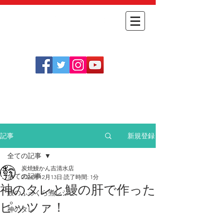
​
オンライン
054-348-1712
​ショップ
［定休日］
不定休(
こちらをご確認ください
)
［営業時間］
月～金 11:30～14:00
土日祝 11:30～14:00 / 17:30～20:30
新規登録
記事
全ての記事
炭焼鰻かん吉清水店
全ての記事
2024年12月13日
読了時間: 1分
神のタレと鰻の肝で作った
鰻のふっくら煮レシピ
ピッツァ！
神のタレ