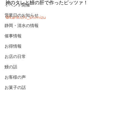
神のタレと鰻の肝で作ったピッツァ！
イベント開催
営業日のお知らせ
@kankichi_shimizu
静岡・清水の情報
催事情報
お得情報
お店の日常
鰻の話
お客様の声
お菓子の話