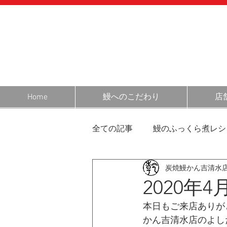
Home
鰻へのこだわり
店
全ての記事
鰻のふっくら煮レシ
炭焼鰻かん吉清水
営業日のお知らせ
静岡・
2020年
本日もご来店ありが
鰻の話
お客様の声
お
かん吉清水店のよし