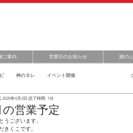
054-348-
​
オンライン
​ショップ
［定休日］
不定休(
こちらをご確認くだ
［営業時間］
月～金 11:30～14:00
土日祝 
舗ご案内
営業日のお知らせ
鰻の
ピ
神のタレ
イベント開催
店
2020年4月2日
読了時間: 1分
清水の情報
催事情報
お得情報
お店の日常
4月の営業予定
とうございます。
菓子の話
だきくこです。