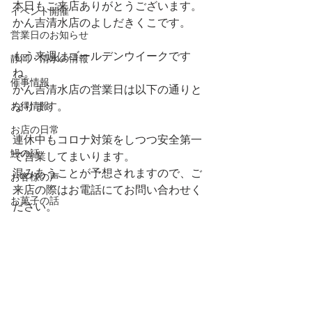
本日もご来店ありがとうございます。
イベント開催
かん吉清水店のよしだきくこです。
営業日のお知らせ
もう来週はゴールデンウイークです
静岡・清水の情報
ね。
催事情報
かん吉清水店の営業日は以下の通りと
お得情報
なります。
お店の日常
連休中もコロナ対策をしつつ安全第一
鰻の話
で営業してまいります。
混みあうことが予想されますので、ご
お客様の声
来店の際はお電話にてお問い合わせく
お菓子の話
ださい。