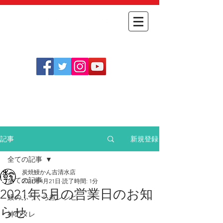
​
オンライン
054-348-1712
​ショップ
［定休日］
不定休(
こちらをご確認ください
)
［営業時間］
月～金 11:30～14:00
土日祝 11:30～14:00 / 17:30～20:30
新規登録
記事
全ての記事
炭焼鰻かん吉清水店
全ての記事
2021年4月21日
読了時間: 1分
2021年5月の営業日のお知
鰻のふっくら煮レシピ
らせ
神のタレ