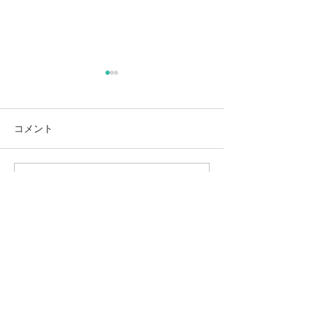
コメント
4月・５月営業
コメントを追加…
📢６月・７月営業日のご
案内
#kankichishimizu