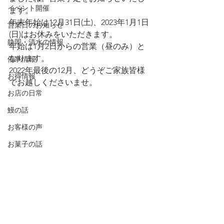
イベント開催
ます。
年末年始は12月31日(土)、2023年1月1日
営業日のお知らせ
(日)はお休みをいただきます。
静岡・清水の情報
年始は1月2日からの営業（昼のみ）と
なります。
催事情報
2022年最後の12月、どうぞご家族皆様
お得情報
でお越しくださいませ。
お店の日常
鰻の話
お客様の声
お菓子の話