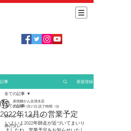
​
オンライン
054-348-1712
​ショップ
［定休日］
不定休(
こちらをご確認ください
)
［営業時間］
月～金 11:30～14:00
土日祝 11:30～14:00 / 17:30～20:30
新規登録
記事
全ての記事
炭焼鰻かん吉清水店
全ての記事
2022年11月21日
読了時間: 1分
2022年12月の営業予定
鰻のふっくら煮レシピ
いよいよ2022年師走が近づいてまいり
神のタレ
ましたね。営業予定をお知らせいたし