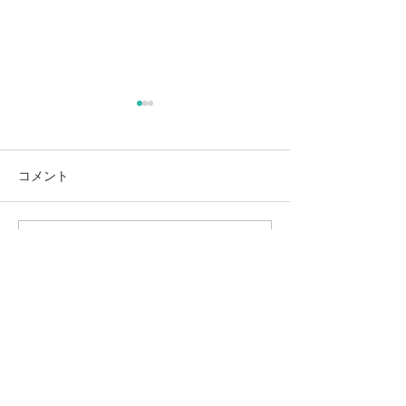
コメント
4月・５月営業
コメントを追加…
📢６月・７月営業日のご
案内
#kankichishimizu