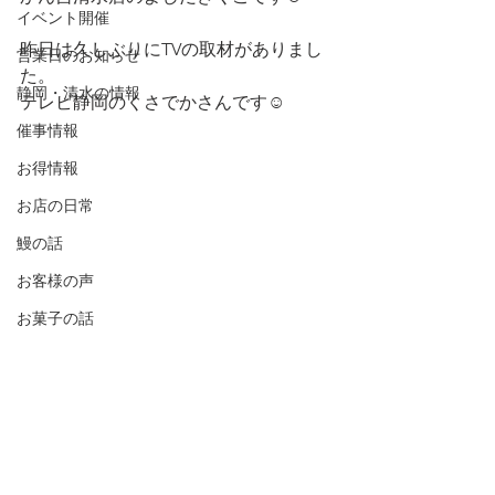
イベント開催
昨日は久しぶりにTVの取材がありまし
営業日のお知らせ
た。
静岡・清水の情報
テレビ静岡のくさでかさんです☺️
催事情報
お得情報
お店の日常
鰻の話
お客様の声
お菓子の話