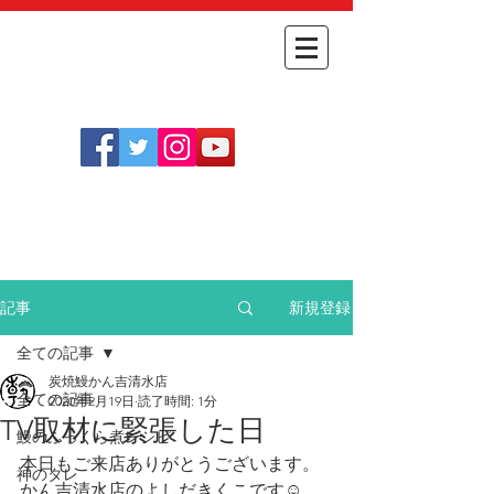
​
オンライン
054-348-1712
​ショップ
［定休日］
不定休(
こちらをご確認ください
)
［営業時間］
月～金 11:30～14:00
土日祝 11:30～14:00 / 17:30～20:30
新規登録
記事
全ての記事
炭焼鰻かん吉清水店
全ての記事
2020年2月19日
読了時間: 1分
TV取材に緊張した日
鰻のふっくら煮レシピ
本日もご来店ありがとうございます。
神のタレ
かん吉清水店のよしだきくこです☺️